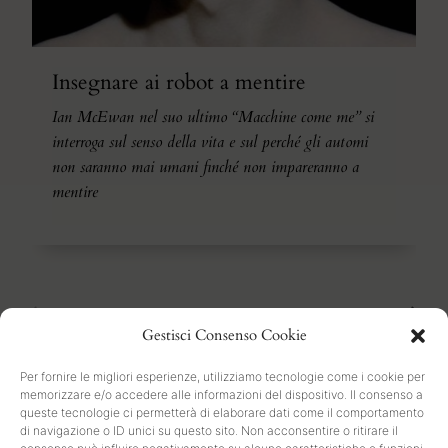
Insegnare ai robot a mentire
Ian McEwan nel suo ultimo “Macchine come me” si
interroga sul senso della vita e sul perché gli automi
non saranno mai umani finché non impareranno a
mentire
1
2
3
4
5
Gestisci Consenso Cookie
Per fornire le migliori esperienze, utilizziamo tecnologie come i cookie per
memorizzare e/o accedere alle informazioni del dispositivo. Il consenso a
queste tecnologie ci permetterà di elaborare dati come il comportamento
di navigazione o ID unici su questo sito. Non acconsentire o ritirare il