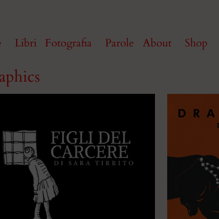
e
Libri
Fotografia
Parole
About
Shop
aphics