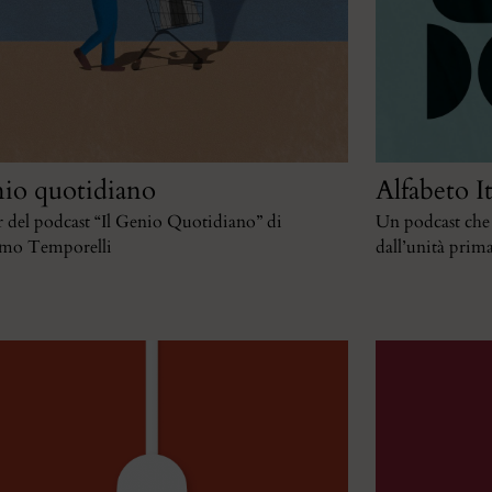
io quotidiano
Alfabeto I
 del podcast “Il Genio Quotidiano” di
Un podcast che p
mo Temporelli
dall’unità prima