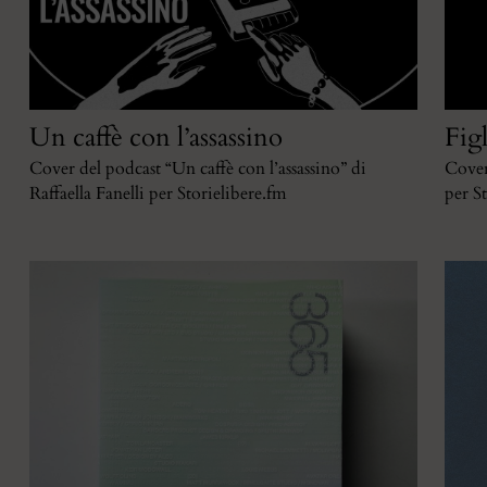
Un caffè con l’assassino
Figl
Cover del podcast “Un caffè con l’assassino” di
Cover
Raffaella Fanelli per Storielibere.fm
per S