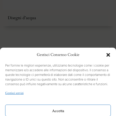
Disegni d’acqua
1
2
3
4
5
Gestisci Consenso Cookie
Per fornire le migliori esperienze, utilizziamo tecnologie come i cookie per
memorizzare e/o accedere alle informazioni del dispositivo. Il consenso a
queste tecnologie ci permetterà di elaborare dati come il comportamento di
navigazione o ID unici su questo sito. Non acconsentire o ritirare il
consenso può influire negativamente su alcune caratteristiche e funzioni.
SEARCH
Gestisci servizi
PRIVACY
Cookies and Policy
Accetta