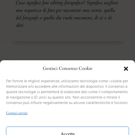
Cosa significa fare editing fotografico? Significa scegliere
una sequenza di foto per raccontare una storia: quella
del fotografo o quella che vuole raccontare, di sé o di
altri
1
2
3
4
5
Gestisci Consenso Cookie
Per fornire le migliori esperienze, utilizziamo tecnologie come i cookie per
memorizzare e/o accedere alle informazioni del dispositivo. Il consenso a
queste tecnologie ci permetterà di elaborare dati come il comportamento
di navigazione o ID unici su questo sito. Non acconsentire o ritirare il
consenso può influire negativamente su alcune caratteristiche e funzioni.
SEARCH
Gestisci servizi
PRIVACY
Cookies and Policy
Accetta