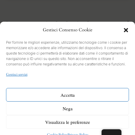
1
2
3
4
5
Gestisci Consenso Cookie
Per fornire le migliori esperienze, utilizziamo tecnologie come i cookie per
memorizzare e/o accedere alle informazioni del dispositivo. Il consenso a
queste tecnologie ci permetterà di elaborare dati come il comportamento di
navigazione o ID unici su questo sito. Non acconsentire o ritirare il
consenso può influire negativamente su alcune caratteristiche e funzioni.
SEARCH
Gestisci servizi
PRIVACY
Cookies and Policy
Accetta
INFO
Nega
Contact form
CONTACT
Visualizza le preferenze
Cookie Policy
Privacy Policy