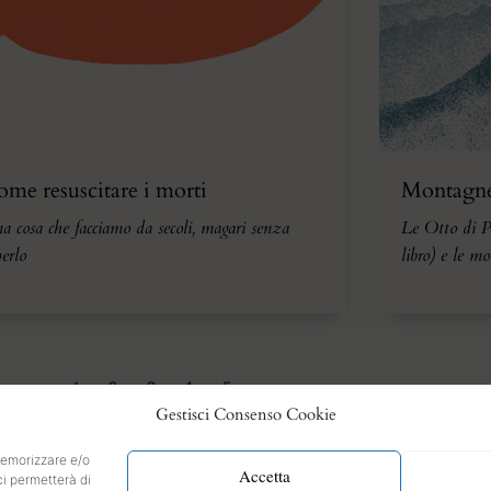
me resuscitare i morti
Montagn
a cosa che facciamo da secoli, magari senza
Le Otto di Pa
perlo
libro) e le mo
1
2
3
4
5
Gestisci Consenso Cookie
 memorizzare e/o
Accetta
ci permetterà di