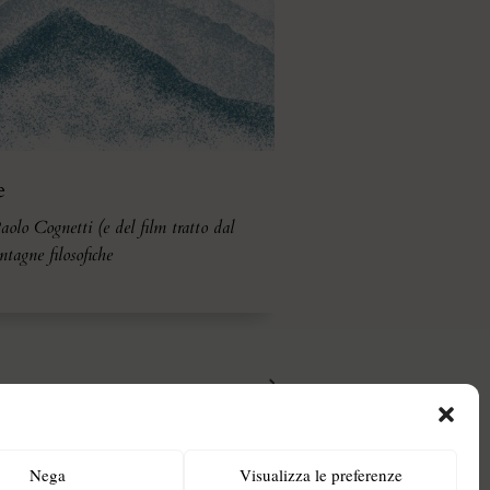
e
olo Cognetti (e del film tratto dal
ntagne filosofiche
Nega
Visualizza le preferenze