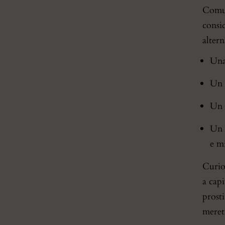
Comunq
consi
alter
Una
Un 
Un 
Un 
e m
Curio
a capi
prost
meret