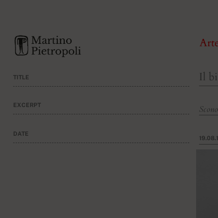
Art
Il b
TITLE
EXCERPT
Scono
DATE
19.08.