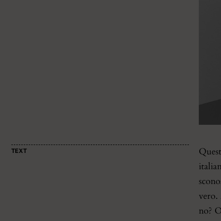
Quest
TEXT
italia
sconos
vero. 
no? O