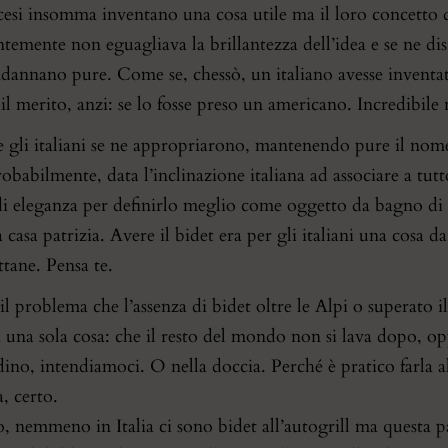
ncesi insomma inventano una cosa utile ma il loro concetto 
ntemente non eguagliava la brillantezza dell’idea e se ne 
ndannano pure. Come se, chessò, un italiano avesse inventato
il merito, anzi: se lo fosse preso un americano. Incredibile
e gli italiani se ne appropriarono, mantenendo pure il nome
obabilmente, data l’inclinazione italiana ad associare a tutt
di eleganza per definirlo meglio come oggetto da bagno di g
 casa patrizia. Avere il bidet era per gli italiani una cosa da
ttane. Pensa te.
il problema che l’assenza di bidet oltre le Alpi o superato 
a una sola cosa: che il resto del mondo non si lava dopo, op
ino, intendiamoci. O nella doccia. Perché è pratico farla all
, certo.
o, nemmeno in Italia ci sono bidet all’autogrill ma questa 