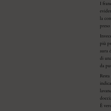
I fra
evide
la co
preso 
Invec
più pr
aura 
di una
da pu
Resta 
indic
lavand
doccia
È ver