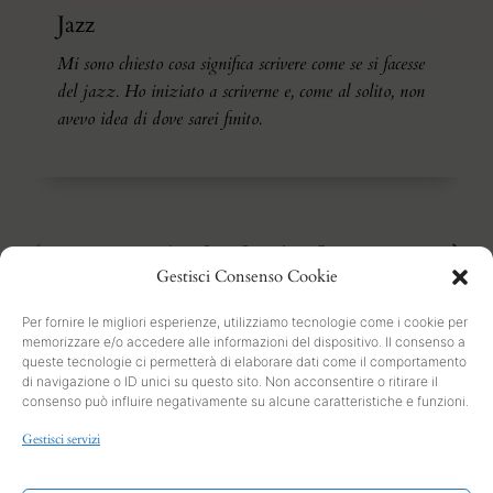
Jazz
Mi sono chiesto cosa significa scrivere come se si facesse
del jazz. Ho iniziato a scriverne e, come al solito, non
avevo idea di dove sarei finito.
1
2
3
4
5
Gestisci Consenso Cookie
Per fornire le migliori esperienze, utilizziamo tecnologie come i cookie per
memorizzare e/o accedere alle informazioni del dispositivo. Il consenso a
queste tecnologie ci permetterà di elaborare dati come il comportamento
di navigazione o ID unici su questo sito. Non acconsentire o ritirare il
consenso può influire negativamente su alcune caratteristiche e funzioni.
SEARCH
Gestisci servizi
PRIVACY