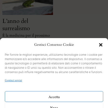
L’anno del
surrealismo
È la medicina per il prossimo
anno
Gestisci Consenso Cookie
Per fornire le migliori esperienze, utilizziamo tecnologie come i cookie per
memorizzare e/o accedere alle informazioni del dispositivo. Il consenso a
queste tecnologie ci permetterà di elaborare dati come il comportamento
di navigazione o ID unici su questo sito. Non acconsentire o ritirare il
consenso può influire negativamente su alcune caratteristiche e funzioni.
SEARCH
Gestisci servizi
PRIVACY
Cookies and Policy
Accetta
INFO
Nega