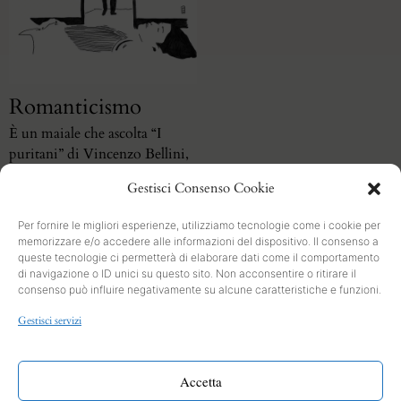
Romanticismo
È un maiale che ascolta “I
puritani” di Vincenzo Bellini,
eseguita su una barca a Manaus
Gestisci Consenso Cookie
Per fornire le migliori esperienze, utilizziamo tecnologie come i cookie per
memorizzare e/o accedere alle informazioni del dispositivo. Il consenso a
queste tecnologie ci permetterà di elaborare dati come il comportamento
di navigazione o ID unici su questo sito. Non acconsentire o ritirare il
consenso può influire negativamente su alcune caratteristiche e funzioni.
SEARCH
Gestisci servizi
PRIVACY
Cookies and Policy
Accetta