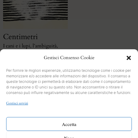
Centimetri
I cani e i lupi, l’ambiguità,
l’indefinitezza, le 4 del mattino
Gestisci Consenso Cookie
Per fornire le migliori esperienze, utilizziamo tecnologie come i cookie per
memorizzare e/o accedere alle informazioni del dispositivo. Il consenso a
queste tecnologie ci permetterà di elaborare dati come il comportamento
di navigazione o ID unici su questo sito. Non acconsentire o ritirare il
consenso può influire negativamente su alcune caratteristiche e funzioni.
SEARCH
Gestisci servizi
PRIVACY
Cookies and Policy
Accetta
INFO
Nega