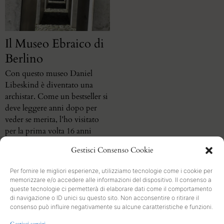
Il Museo Ebraico di
Berlino
Con questo museo Daniel
Libeskind è diventato una
archistar. Come un bestseller si
deve leggere anni dopo per
veder se merita, l’ho visitato
per la prima volta 16 anni
dopo la sua inaugurazione.
Gestisci Consenso Cookie
Per fornire le migliori esperienze, utilizziamo tecnologie come i cookie per
memorizzare e/o accedere alle informazioni del dispositivo. Il consenso a
queste tecnologie ci permetterà di elaborare dati come il comportamento
di navigazione o ID unici su questo sito. Non acconsentire o ritirare il
consenso può influire negativamente su alcune caratteristiche e funzioni.
SEARCH