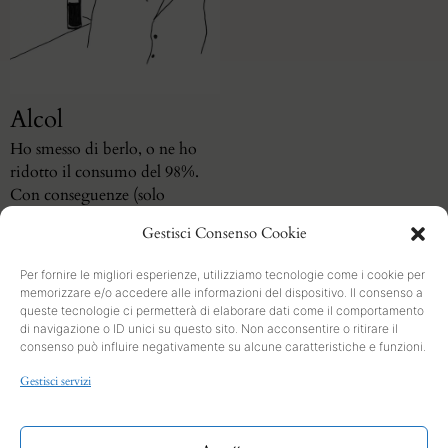
Alcol
Ho smesso di berlo, o ne ho
ridotto il consumo del 98%.
Con conseguenze (solo
positive)
Gestisci Consenso Cookie
Per fornire le migliori esperienze, utilizziamo tecnologie come i cookie per
memorizzare e/o accedere alle informazioni del dispositivo. Il consenso a
queste tecnologie ci permetterà di elaborare dati come il comportamento
di navigazione o ID unici su questo sito. Non acconsentire o ritirare il
consenso può influire negativamente su alcune caratteristiche e funzioni.
SEARCH
Gestisci servizi
PRIVACY
Cookies and Policy