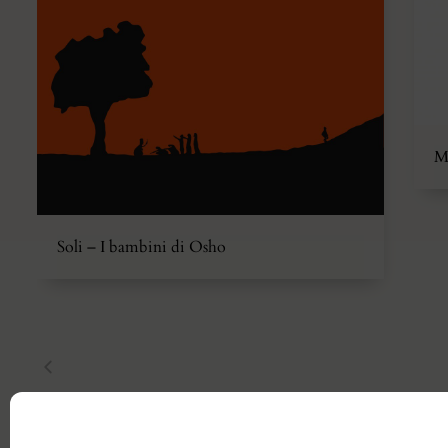
M
Soli – I bambini di Osho