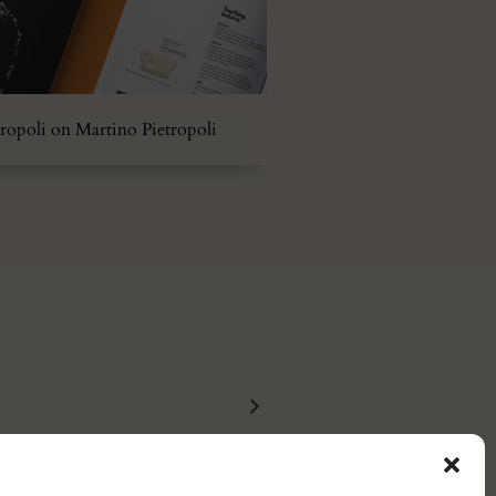
ropoli on Martino Pietropoli