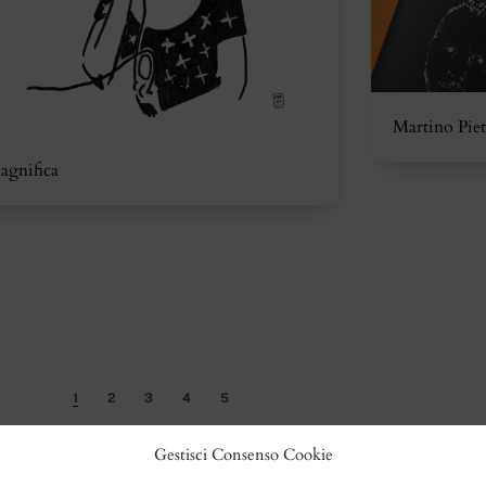
Martino Piet
agnifica
1
2
3
4
5
Gestisci Consenso Cookie