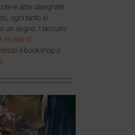
uote e altre disegnate.
, ogni tanto si
o un segno. I taccuini
Hostel di
resso il bookshop o
i.