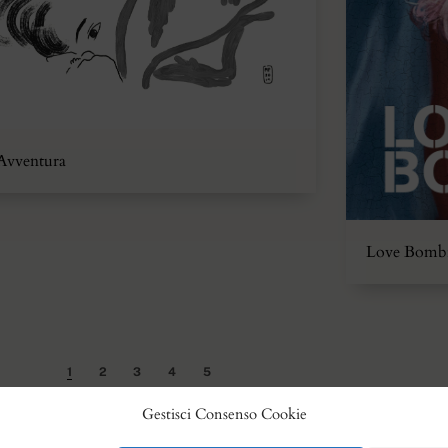
Avventura
Love Bomb
1
2
3
4
5
Gestisci Consenso Cookie