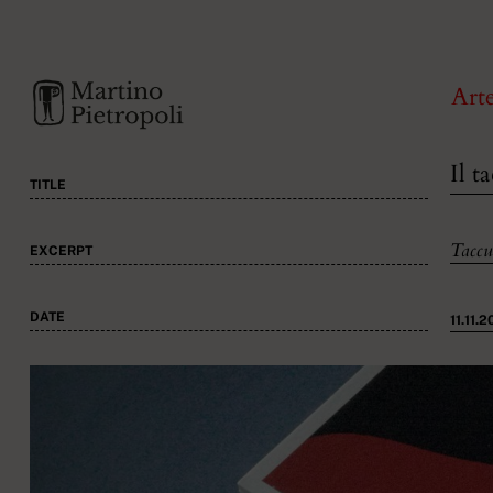
Art
Il t
TITLE
Taccu
EXCERPT
DATE
11.11.2