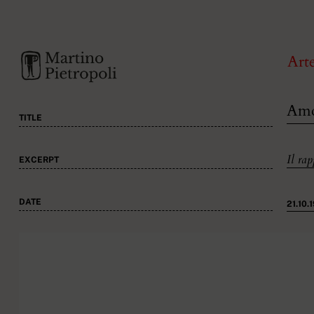
Art
Amo
TITLE
Il ra
EXCERPT
DATE
21.10.