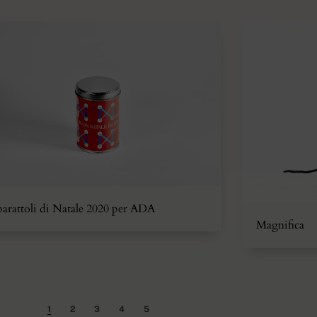
barattoli di Natale 2020 per ADA
Magnifica
1
2
3
4
5