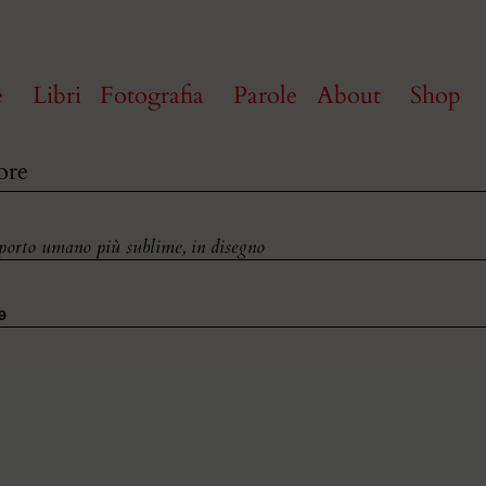
e
Libri
Fotografia
Parole
About
Shop
re
pporto umano più sublime, in disegno
19