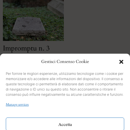
Impromptu n. 3
La forma della memoria
Gestisci Consenso Cookie
Per fornire le migliori esperienze, utilizziamo tecnologie come i cookie per
memorizzare e/o accedere alle informazioni del dispositivo. Il consenso a
queste tecnologie ci permetterà di elaborare dati come il comportamento
di navigazione o ID unici su questo sito. Non acconsentire o ritirare il
consenso può influire negativamente su alcune caratteristiche e funzioni.
SEARCH
Manage services
PRIVACY
Cookies and Policy
Accetta