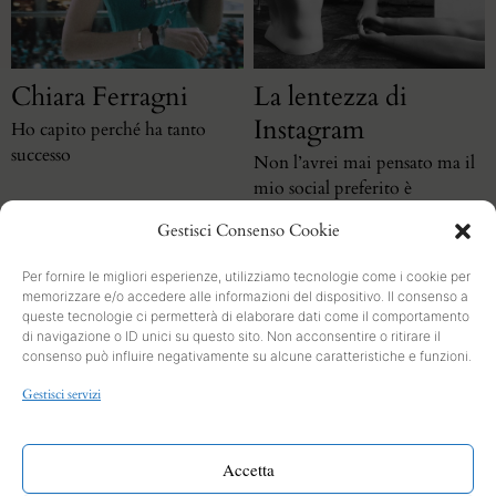
Chiara Ferragni
La lentezza di
Instagram
Ho capito perché ha tanto
successo
Non l’avrei mai pensato ma il
mio social preferito è
Instagram
Gestisci Consenso Cookie
Per fornire le migliori esperienze, utilizziamo tecnologie come i cookie per
memorizzare e/o accedere alle informazioni del dispositivo. Il consenso a
queste tecnologie ci permetterà di elaborare dati come il comportamento
di navigazione o ID unici su questo sito. Non acconsentire o ritirare il
consenso può influire negativamente su alcune caratteristiche e funzioni.
SEARCH
Gestisci servizi
PRIVACY
Cookies and Policy
Accetta
INFO