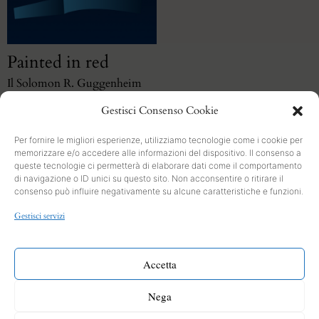
Painted in red
Il Solomon R. Guggenheim
non doveva essere bianco
Gestisci Consenso Cookie
Per fornire le migliori esperienze, utilizziamo tecnologie come i cookie per
memorizzare e/o accedere alle informazioni del dispositivo. Il consenso a
queste tecnologie ci permetterà di elaborare dati come il comportamento
di navigazione o ID unici su questo sito. Non acconsentire o ritirare il
consenso può influire negativamente su alcune caratteristiche e funzioni.
SEARCH
Gestisci servizi
PRIVACY
Cookies and Policy
Accetta
INFO
Nega
Contact form
CONTACT