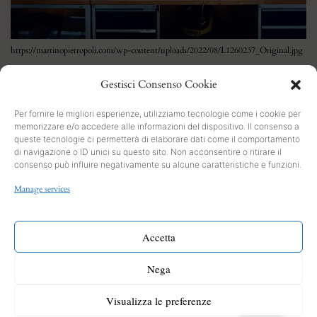
https://martinopietropoli.com/wp-content/uploads/2022/08/L1260237_Original.jpg
Gestisci Consenso Cookie
Per fornire le migliori esperienze, utilizziamo tecnologie come i cookie per
memorizzare e/o accedere alle informazioni del dispositivo. Il consenso a
queste tecnologie ci permetterà di elaborare dati come il comportamento
di navigazione o ID unici su questo sito. Non acconsentire o ritirare il
consenso può influire negativamente su alcune caratteristiche e funzioni.
SEARCH
Manage services
PRIVACY
Cookies and Policy
Accetta
INFO
Nega
Contact form
CONTACT
Visualizza le preferenze